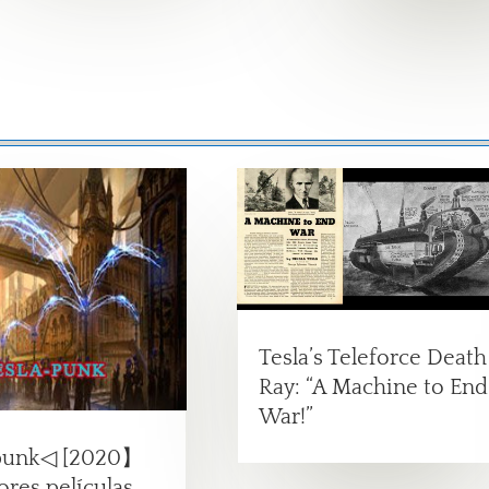
Tesla’s Teleforce Death
Ray: “A Machine to End
War!”
punk◁ [2020】
ores películas