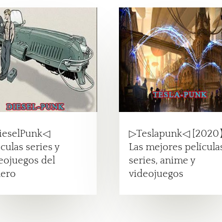
ieselPunk◁
▷Teslapunk◁ [202
iculas series y
Las mejores película
eojuegos del
series, anime y
ero
videojuegos