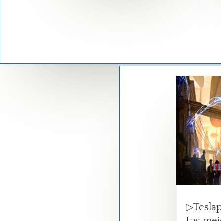
▷Tesla
Las mej