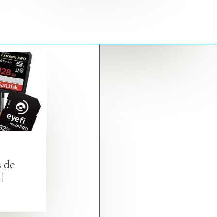
s de
|