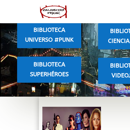
BIBLIOTECA
BIBLIO
UNIVERSO #PUNK
CIENCIA
BIBLIOTECA
BIBLIO
SUPERHÉROES
VIDEO