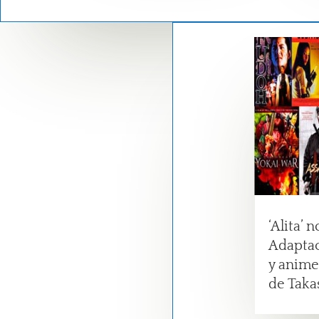
‘Alita’ 
Adapta
y anime
de Taka