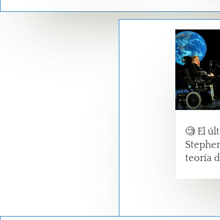
🧐 El úl
Stephen
teoría 