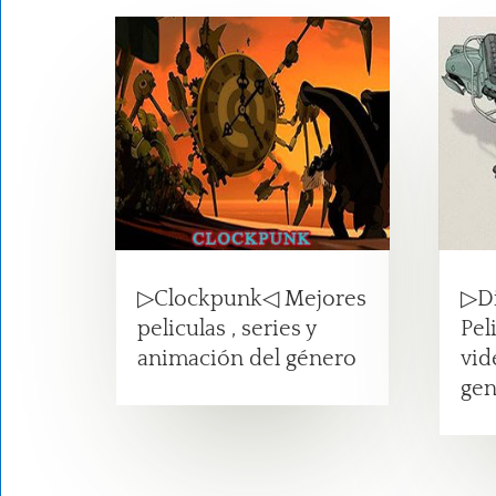
▷Clockpunk◁ Mejores
▷D
peliculas , series y
Pel
animación del género
vid
gen