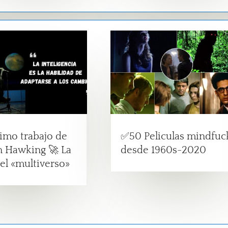
timo trabajo de
✅50 Peliculas mindfuc
 Hawking 🚀 La
desde 1960s-2020
del «multiverso»