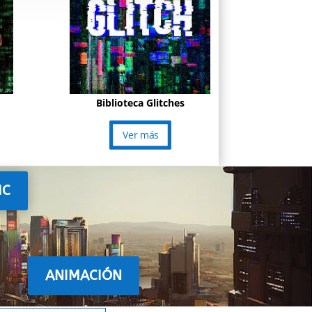
Biblioteca Glitches
Ver más
IC
ANIMACIÓN