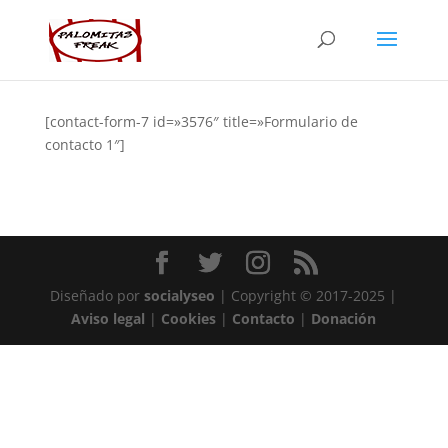
[contact-form-7 id=»3576″ title=»Formulario de
contacto 1″]
Diseñado por
socialyseo
| Copyright © 2017-2025 |
Aviso legal
|
Cookies
|
Contacto
|
Donación