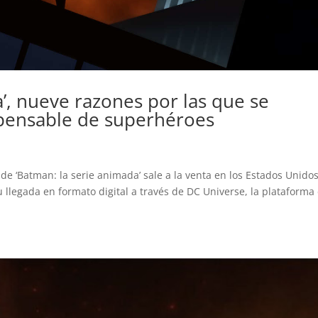
’, nueve razones por las que se
ispensable de superhéroes
e ‘Batman: la serie animada’ sale a la venta en los Estados Unidos
llegada en formato digital a través de DC Universe, la plataforma