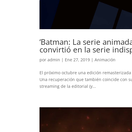
‘Batman: La serie animada
convirtió en la serie ind
por
admin
|
Ene 27, 2019
|
Animación
El próximo octubre una edición remasterizada d
Una recuperación que también coincide con su 
streaming de la editorial (y...