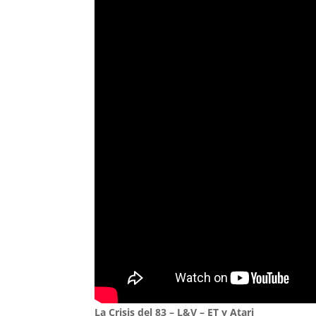
La Crisis del 83 – L&V – ET y Atari