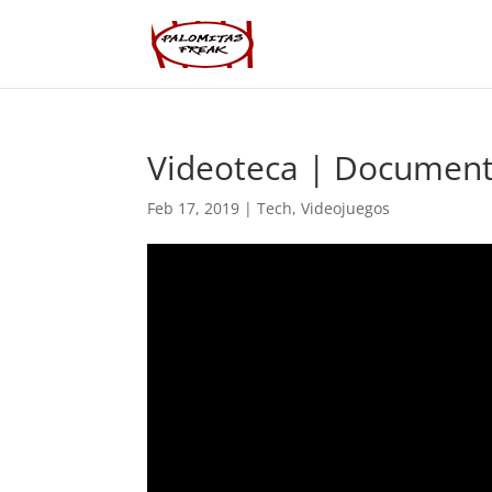
Videoteca | Documenta
Feb 17, 2019
|
Tech
,
Videojuegos