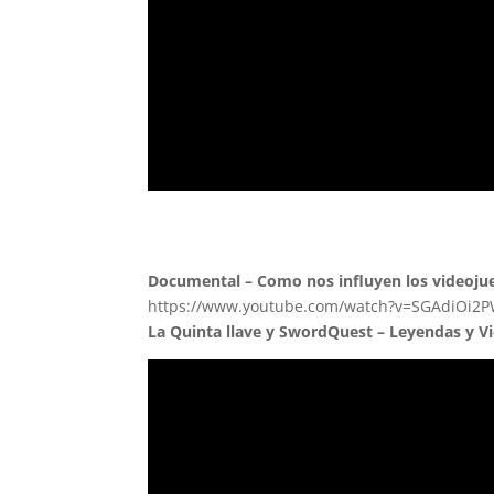
Documental – Como nos influyen los videoju
https://www.youtube.com/watch?v=SGAdiOi2
La Quinta llave y SwordQuest – Leyendas y V