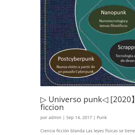
▷ Universo punk◁ [2020】
ficcion
por
admin
|
Sep 14, 2017
|
Punk
Ciencia ficción blanda Las leyes físicas se tie