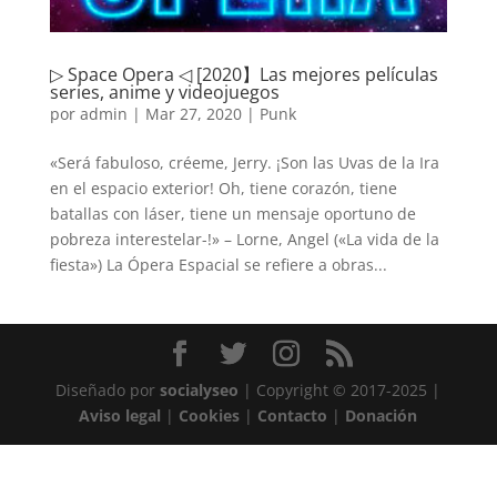
▷ Space Opera ◁ [2020】Las mejores películas
series, anime y videojuegos
por
admin
|
Mar 27, 2020
|
Punk
«Será fabuloso, créeme, Jerry. ¡Son las Uvas de la Ira
en el espacio exterior! Oh, tiene corazón, tiene
batallas con láser, tiene un mensaje oportuno de
pobreza interestelar-!» – Lorne, Angel («La vida de la
fiesta») La Ópera Espacial se refiere a obras...
Diseñado por
socialyseo
| Copyright © 2017-2025 |
Aviso legal
|
Cookies
|
Contacto
|
Donación