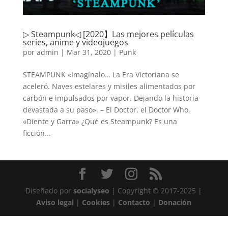
▷ Steampunk◁ [2020】Las mejores películas
series, anime y videojuegos
por
admin
|
Mar 31, 2020
|
Punk
STEAMPUNK «Imagínalo… La Era Victoriana se
aceleró. Naves estelares y misiles alimentados por
carbón e impulsados por vapor. Dejando la historia
devastada a su paso». – El Doctor, el Doctor Who,
«Diente y Garra» ¿Qué es Steampunk? Es una
ficción...
Diseñado por
socialyseo
| Copyright © 2017-2025 |
Aviso legal
|
Cookies
|
Contacto
|
Donación