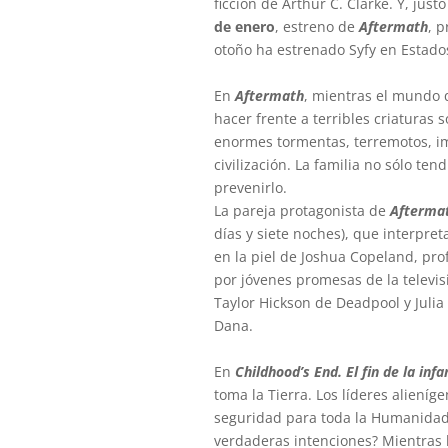
ficción de Arthur C. Clarke. Y, just
de enero
, estreno de
Aftermath
, 
otoño ha estrenado Syfy en Estado
En
Aftermath
, mientras el mundo q
hacer frente a terribles criaturas
enormes tormentas, terremotos, imp
civilización. La familia no sólo te
prevenirlo.
La pareja protagonista de
Afterma
días y siete noches), que interpre
en la piel de Joshua Copeland, pro
por jóvenes promesas de la televi
Taylor Hickson de Deadpool y Julia
Dana.
En
Childhood’s End. El fin de la infa
toma la Tierra. Los líderes aliení
seguridad para toda la Humanidad.
verdaderas intenciones? Mientras 