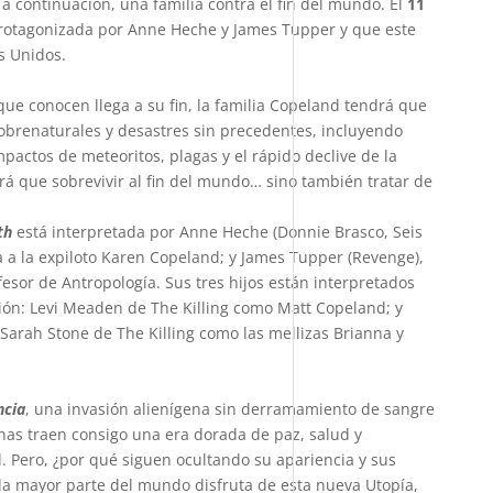
o a continuación, una familia contra el fin del mundo. El
11
protagonizada por Anne Heche y James Tupper y que este
s Unidos.
ue conocen llega a su fin, la familia Copeland tendrá que
 sobrenaturales y desastres sin precedentes, incluyendo
actos de meteoritos, plagas y el rápido declive de la
ndrá que sobrevivir al fin del mundo… sino también tratar de
th
está interpretada por Anne Heche (Donnie Brasco, Seis
ta a la expiloto Karen Copeland; y James Tupper (Revenge),
fesor de Antropología. Sus tres hijos están interpretados
sión: Levi Meaden de The Killing como Matt Copeland; y
 Sarah Stone de The Killing como las mellizas Brianna y
ncia
, una invasión alienígena sin derramamiento de sangre
genas traen consigo una era dorada de paz, salud y
 Pero, ¿por qué siguen ocultando su apariencia y sus
la mayor parte del mundo disfruta de esta nueva Utopía,