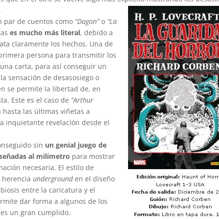
.
un par de cuentos como
“Dagon”
o
“La
tas
es mucho más literal
, debido a
lata claramente los hechos. Una de
a primera persona para transmitir los
 una carta, para así conseguir un
 la sensación de desasosiego o
n se permite la libertad de, en
ta. Este es el caso de
“Arthur
 hasta las últimas viñetas a
na inquietante revelación desde el
onseguido sin
un genial juego de
señadas al milímetro
para mostrar
mación necesaria. El estilo de
u herencia
underground
en el diseño
osis entre la caricatura y el
ermite dar forma a algunos de los
 es un gran cumplido.