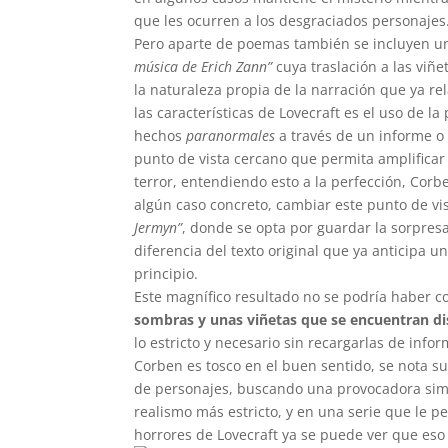
que les ocurren a los desgraciados personajes
Pero aparte de poemas también se incluyen 
música de Erich Zann”
cuya traslación a las viñe
la naturaleza propia de la narración que ya re
las características de Lovecraft es el uso de l
hechos
paranormales
a través de un informe o
punto de vista cercano que permita amplificar
terror, entendiendo esto a la perfección, Corbe
algún caso concreto, cambiar este punto de vis
Jermyn”
, donde se opta por guardar la sorpresa
diferencia del texto original que ya anticipa u
principio.
Este magnífico resultado no se podría haber c
sombras y unas viñetas que se encuentran di
lo estricto y necesario sin recargarlas de infor
Corben es tosco en el buen sentido, se nota s
de personajes, buscando una provocadora simbi
realismo más estricto, y en una serie que le p
horrores de Lovecraft ya se puede ver que eso