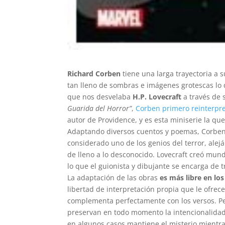
Richard Corben
tiene una larga trayectoria a 
tan lleno de sombras e imágenes grotescas lo 
que nos desvelaba
H.P. Lovecraft
a través de 
Guarida del Horror”
,
Corben primero reinterpre
autor de Providence, y es esta miniserie la qu
Adaptando diversos cuentos y poemas, Corben c
considerado uno de los genios del terror, alej
de lleno a lo desconocido. Lovecraft creó mund
lo que el guionista y dibujante se encarga de t
La adaptación de las obras
es más libre en lo
libertad de interpretación propia que le ofrec
complementa perfectamente con los versos. Per
preservan en todo momento la intencionalidad
en algunos casos mantiene el misterio mientra