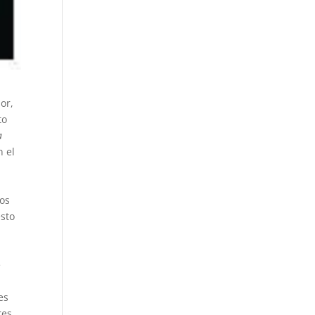
or,
to
a
n el
nos
esto
e
es
res