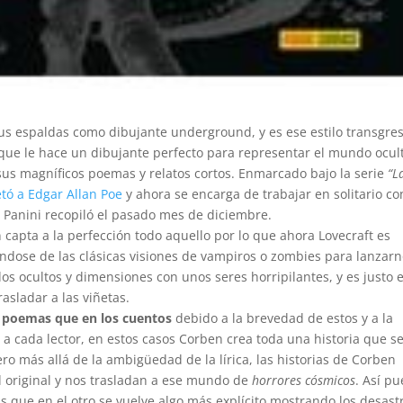
sus espaldas como dibujante underground, y es ese estilo transgres
que le hace un dibujante perfecto para representar el mundo ocul
sus magníficos poemas y relatos cortos. Enmarcado bajo la serie
“L
tó a Edgar Allan Poe
y ahora se encarga de trabajar en solitario co
e Panini recopiló el pasado mes de diciembre.
apta a la perfección todo aquello por lo que ahora Lovecraft es
ándose de las clásicas visiones de vampiros o zombies para lanzar
os ocultos y dimensiones con unos seres horripilantes, y es justo 
rasladar a las viñetas.
s poemas que en los cuentos
debido a la brevedad de estos y a la
e a cada lector, en estos casos Corben crea toda una historia que s
o más allá de la ambigüedad de la lírica, las historias de Corben
 original y nos trasladan a ese mundo de
horrores cósmicos
. Así pu
s que en el otro se vuelve algo más explícito mostrando los desast