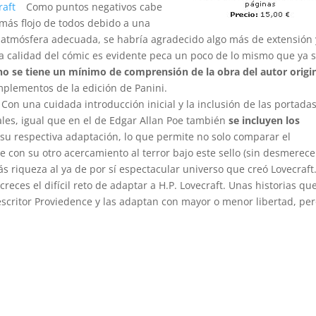
Como puntos negativos cabe
 más flojo de todos debido a una
na atmósfera adecuada, se habría agradecido algo más de extensión 
a calidad del cómic es evidente peca un poco de lo mismo que ya 
 no se tiene un mínimo de comprensión de la obra del autor origi
mplementos de la edición de Panini.
 Con una cuidada introducción inicial y la inclusión de las portada
ales, igual que en el de Edgar Allan Poe también
se incluyen los
e su respectiva adaptación, lo que permite no solo comparar el
e con su otro acercamiento al terror bajo este sello (sin desmerece
 riqueza al ya de por sí espectacular universo que creó Lovecraft
reces el difícil reto de adaptar a H.P. Lovecraft. Unas historias qu
escritor Proviedence y las adaptan con mayor o menor libertad, pe