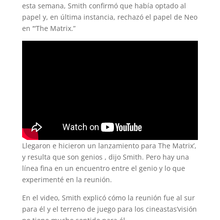
esta semana, Smith confirmó que había optado al
papel y, en última instancia, rechazó el papel de Neo
en ‘“The Matrix.”
Llegaron e hicieron un lanzamiento para The Matrix’,
y resulta que son genios , dijo Smith. Pero hay una
línea fina en un encuentro entre el genio y lo que
experimenté en la reunión.
En el video, Smith explicó cómo la reunión fue al sur
para él y el terreno de juego para los cineastas’visión