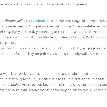
tar Wars actualiza su contenido para introducir nuevos
Los últimos Jedi”
. En
Facebook
muchos se han rasgado las vestidura
 pero no es cierto. Aunque a veces decimos
jedis
, en realidad es un
a el singular y el plural, y parece que en esta ocasión hablamos de
 habrá consultado esto con Star Wars Estados Unidos. Probableme
 respecto).
 grupo de entusiastas se rasguen las túnicas Jedi y se quejen de 
, en teoría, solo hay un Jedi vivo, que es Luke Skywalker. A estas
cosa va sobre teorizar, se supone que para cuando se estrene la pelíc
la orden, que es Rey. Decir que ese título alerta sobre la posibi
 no un
spoiler
. Además, por las series oficiales sabemos que es má
tos por la galaxia. Francamente sería muy aburrido que Luke sea e