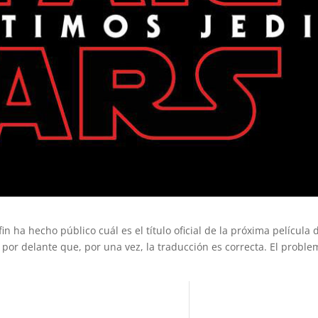
in ha hecho público cuál es el título oficial de la próxima película 
 por delante que, por una vez, la traducción es correcta. El proble