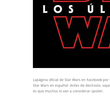
Lapágina oficial de Star Wars en Facebook por f
Star Wars en español. Antes de decíroslo, vaya
es que muchos lo van a considerar spoiler.