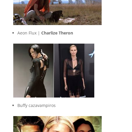
Aeon Flux |
Charlize Theron
Buffy cazavampiros