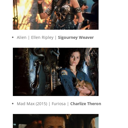
Alien | Ellen Ripley |
Sigourney Weaver
Mad Max (2015) | Furiosa |
Charlize Theron