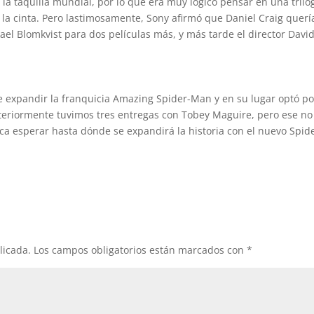
la taquilla mundial, por lo que era muy lógico pensar en una trilog
n la cinta. Pero lastimosamente, Sony afirmó que Daniel Craig querí
el Blomkvist para dos películas más, y más tarde el director Davi
e expandir la franquicia Amazing Spider-Man y en su lugar optó po
nteriormente tuvimos tres entregas con Tobey Maguire, pero ese no
ca esperar hasta dónde se expandirá la historia con el nuevo Spid
licada.
Los campos obligatorios están marcados con
*