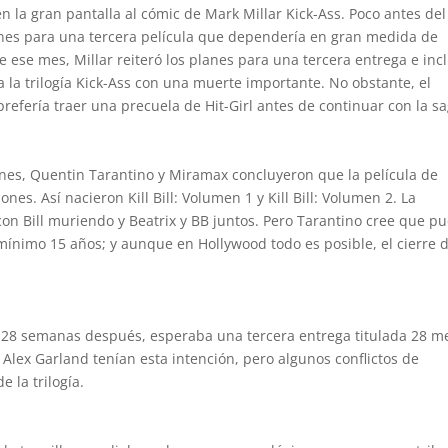
n la gran pantalla al cómic de Mark Millar Kick-Ass. Poco antes del
anes para una tercera película que dependería en gran medida de
 ese mes, Millar reiteró los planes para una tercera entrega e inc
a la trilogía Kick-Ass con una muerte importante. No obstante, el
efería traer una precuela de Hit-Girl antes de continuar con la sa
cines, Quentin Tarantino y Miramax concluyeron que la película de
nes. Así nacieron Kill Bill: Volumen 1 y Kill Bill: Volumen 2. La
con Bill muriendo y Beatrix y BB juntos. Pero Tarantino cree que p
 mínimo 15 años; y aunque en Hollywood todo es posible, el cierre 
y 28 semanas después, esperaba una tercera entrega titulada 28 m
 Alex Garland tenían esta intención, pero algunos conflictos de
 la trilogía.