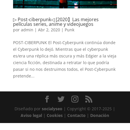
▷ Post-ciberpunk◁ [2020】Las mejores
películas series, anime y videojuegos
por
admin
|
Abr 2, 2020
|
Punk
POST-CIBERPUNK El Post-Cyberpunk continúa donde
el Cyberpunk lo dejó. Mientras que el cyberpunk
es/era una réplica más oscura y más Edgier a la vieja
ciencia ficción, destinada a retratar lo que podría
pasar si no nos destruimos todos, el Post-Cyberpunk
pretende...
Diseñado por
socialyseo
| Copyright © 2017-2025 |
Aviso legal
|
Cookies
|
Contacto
|
Donación