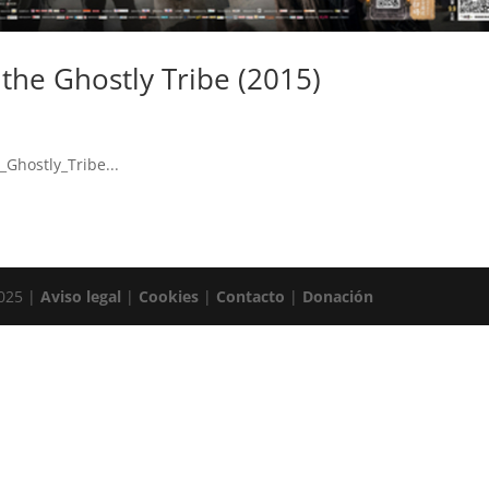
 the Ghostly Tribe (2015)
_Ghostly_Tribe...
2025 |
Aviso legal
|
Cookies
|
Contacto
|
Donación