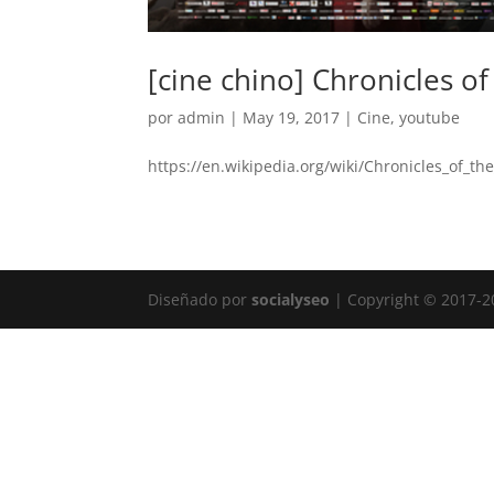
[cine chino] Chronicles of
por
admin
|
May 19, 2017
|
Cine
,
youtube
https://en.wikipedia.org/wiki/Chronicles_of_the
Diseñado por
socialyseo
| Copyright © 2017-