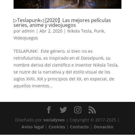
▷Teslapunk◁ [2020】Las mejores películas
series, anime y videojuegos
por
admin
|
Abr 2, 2020
|
Nikola Tesla
,
Punk
,
Videojuegos
TESLAPUNK: Este género, si bien no es
retrofuturista, es inspirado en el Dieselpunk, su
nombre deriva del científico e inventor Nikola Tesla,
se nutre de la narrativa y del estilo visual de los
siglos XVIII, XIX y principios del XX, en especial, de
aquellos inventos...
Diseñado por
socialyseo
| Copyright © 2017-2025 |
Aviso legal
|
Cookies
|
Contacto
|
Donación