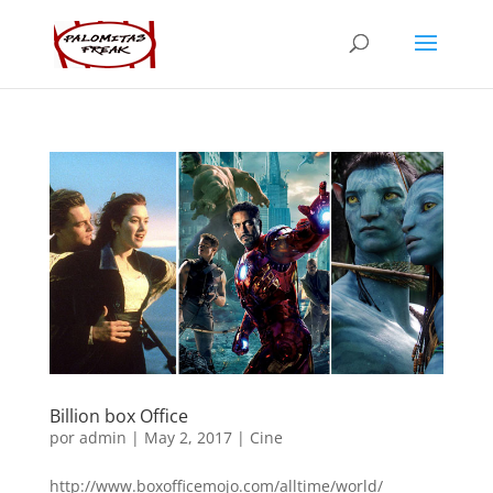
Billion box Office
por
admin
|
May 2, 2017
|
Cine
http://www.boxofficemojo.com/alltime/world/