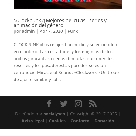
▷Clockpunk◁ Mejores peliculas , series y
animación del género
por
admin
|
Abr 7, 2020
|
Punk
CLOCKPUNK «Los relojes hacen clic y se encienden
en el interiorLas cerraduras y los enigmas de los
anillos giraránLas ruedas dentadas que unen los
resortes y los pasadoresLas paredes se están
cerrando»- Miracle of Sound, «Clockworks»Un tropo
de ajuste similar y tal...
Diseñado por
socialyseo
| Copyright © 2017-2025 |
Aviso legal
|
Cookies
|
Contacto
|
Donación