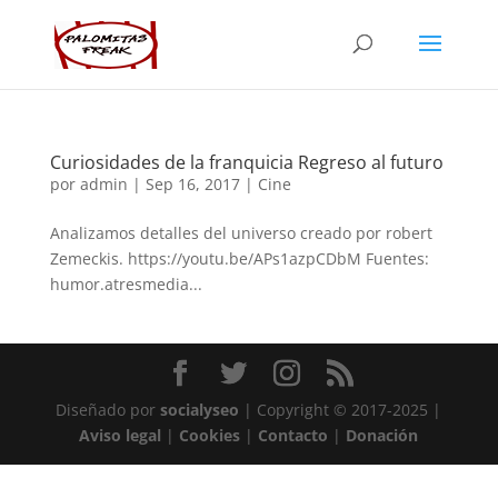
Curiosidades de la franquicia Regreso al futuro
por
admin
|
Sep 16, 2017
|
Cine
Analizamos detalles del universo creado por robert
Zemeckis. https://youtu.be/APs1azpCDbM Fuentes:
humor.atresmedia...
Diseñado por
socialyseo
| Copyright © 2017-2025 |
Aviso legal
|
Cookies
|
Contacto
|
Donación