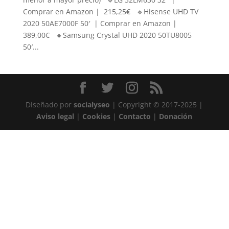
Comprar en Amazon | 215,25€ 🔹Hisense UHD TV
2020 50AE7000F 50′ | Comprar en Amazon |
389,00€ 🔸Samsung Crystal UHD 2020 50TU8005
50′...
Diseñado por
socialyseo
| Copyright © 2017-2025 |
Aviso legal
|
Cookies
|
Contacto
|
Donación