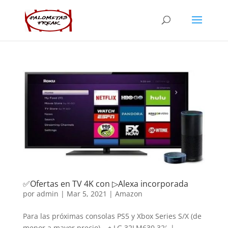
✅Ofertas en TV 4K con ▷Alexa incorporada
por
admin
|
Mar 5, 2021
|
Amazon
Para las próximas consolas PS5 y Xbox Series S/X (de
menor a mayor precio) 🔹LG 32LM630 32′ |