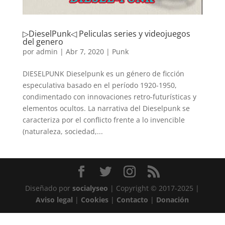
▷DieselPunk◁ Peliculas series y videojuegos
del genero
por
admin
|
Abr 7, 2020
|
Punk
DIESELPUNK Dieselpunk es un género de ficción
especulativa basado en el período 1920-1950,
condimentado con innovaciones retro-futurísticas y
elementos ocultos. La narrativa del Dieselpunk se
caracteriza por el conflicto frente a lo invencible
(naturaleza, sociedad,...
Diseñado por
socialyseo
| Copyright © 2017-2025 |
Aviso legal
|
Cookies
|
Contacto
|
Donación