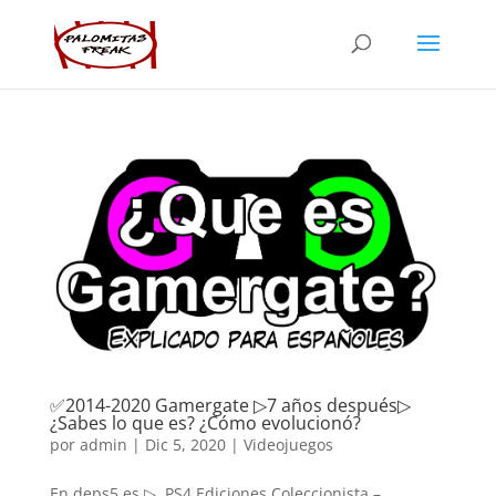
✅2014-2020 Gamergate ▷7 años después▷
¿Sabes lo que es? ¿Cómo evolucionó?
por
admin
|
Dic 5, 2020
|
Videojuegos
En deps5.es ▷ PS4 Ediciones Coleccionista –