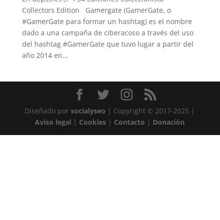
Collectors Edition Gamergate (GamerGate, o
#GamerGate para formar un hashtag) es el nombre
dado a una campaña de ciberacoso a través del uso
del hashtag #GamerGate que tuvo lugar a partir del
año 2014 en...
Diseñado por
socialyseo
| Copyright © 2017-2025 |
Aviso legal
|
Cookies
|
Contacto
|
Donación