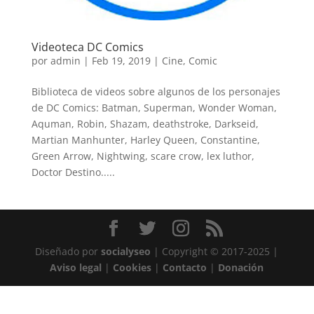
Videoteca DC Comics
por
admin
|
Feb 19, 2019
|
Cine
,
Comic
Biblioteca de videos sobre algunos de los personajes
de DC Comics: Batman, Superman, Wonder Woman,
Aquman, Robin, Shazam, deathstroke, Darkseid,
Martian Manhunter, Harley Queen, Constantine,
Green Arrow, Nightwing, scare crow, lex luthor,
Doctor Destino.....
Diseñado por
socialyseo
| Copyright © 2017-2025 |
Aviso legal
|
Cookies
|
Contacto
|
Donación