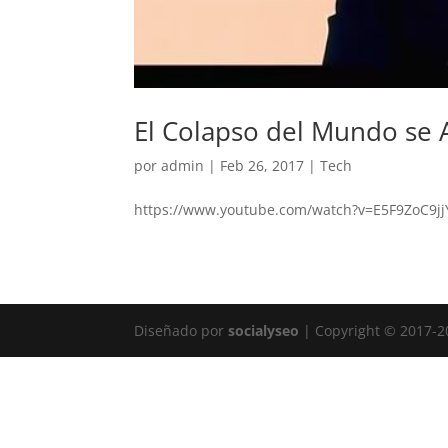
El Colapso del Mundo se 
por
admin
|
Feb 26, 2017
|
Tech
https://www.youtube.com/watch?v=E5F9ZoC9jj
Diseñado por
socialyseo
| Copyright © 2017-