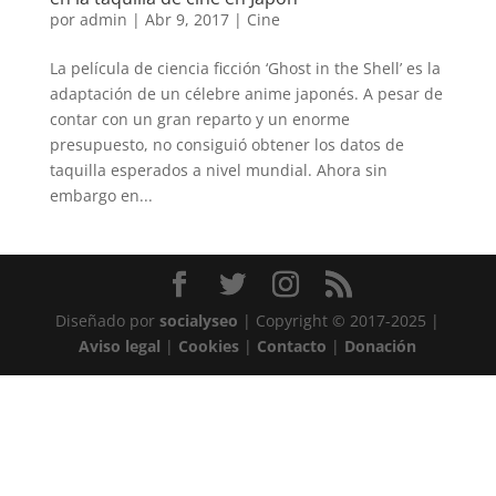
por
admin
|
Abr 9, 2017
|
Cine
La película de ciencia ficción ‘Ghost in the Shell’ es la
adaptación de un célebre anime japonés. A pesar de
contar con un gran reparto y un enorme
presupuesto, no consiguió obtener los datos de
taquilla esperados a nivel mundial. Ahora sin
embargo en...
Diseñado por
socialyseo
| Copyright © 2017-2025 |
Aviso legal
|
Cookies
|
Contacto
|
Donación