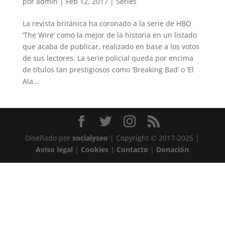
por
admin
|
Feb 12, 2017
|
Series
La revista británica ha coronado a la serie de HBO
‘The Wire’ como la mejor de la historia en un listado
que acaba de publicar, realizado en base a los votos
de sus lectores. La serie policial queda por encima
de títulos tan prestigiosos como ‘Breaking Bad’ o ‘El
Ala...
Diseñado por
socialyseo
| Copyright © 2017-2025 |
Aviso legal
|
Cookies
|
Contacto
|
Donación